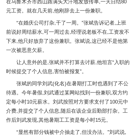
在乌鲁木齐市西山路满头大汗地发放传单,一天日结80
元工资。就在几天前,他刚辞去上一份兼职。
“在婚庆公司打杂,干了一周。”张斌告诉记者,上班
前说好周结薪水,可一周过去,经理说老板不在,工资发不
下来,他只好放弃了这份兼职。张斌说,这已经不是他第
一次被恶意欠薪。
让人意外的是,张斌并不打算去讨薪,他坦言“入职的
时候提交了个人信息,害怕被报复”。
张斌的同学刘武(化名)在暑期打工时也遇到了不公
待遇。今年暑假,刘武通过某网站找到一份兼职,双方约
定每小时10元薪水。刘武按照对方要求支付了100元中
介费,并提交了个人信息,随后在该企业后勤部打杂。工
作后刘武发现,其他暑期工工资是每小时15元。
“显然有部分钱被中介抽走了,但没办法。”刘武说,