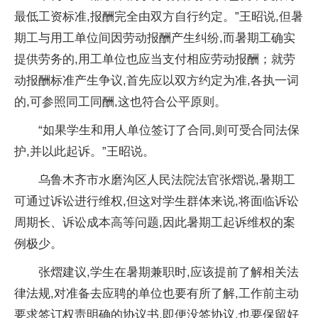
最低工资标准,报酬完全由双方自行约定。”王昭说,但暑
期工与用工单位间因劳动报酬产生纠纷,而暑期工确实
提供劳务的,用工单位也应当支付相应劳动报酬；就劳
动报酬标准产生争议,首先应以双方约定为准,各执一词
的,可参照同工同酬,这也符合公平原则。
“如果学生和用人单位签订了合同,则可受合同法保
护,并以此起诉。”王昭说。
乌鲁木齐市水磨沟区人民法院法官张熠说,暑期工
可通过诉讼进行维权,但这对学生群体来说,将面临诉讼
周期长、诉讼成本高等问题,因此暑期工起诉维权的案
例极少。
张熠建议,学生在暑期兼职时,应该提前了解相关法
律法规,对准备去应聘的单位也要有所了解,工作前主动
要求签订权责明确的协议书,即便没签协议,也要保留好