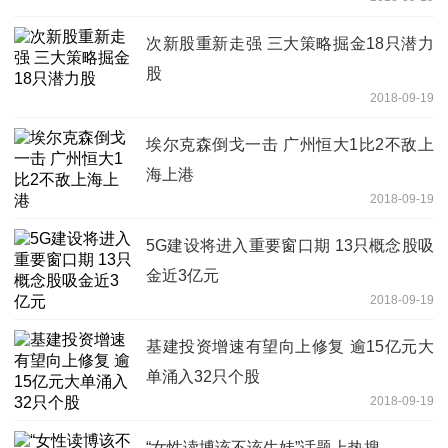
次新股重新走强 三大策略掘金18只潜力
股
2018-09-19
埃尔克森倒戈一击 广州恒大1比2不敌上
海上港
2018-09-19
5G建设将进入重要窗口期 13只概念股吸
金近3亿元
2018-09-19
基建投资增速有望向上修复 逾15亿元大
单涌入32只个股
2018-09-19
“女性读博该不该生娃”话题上热搜