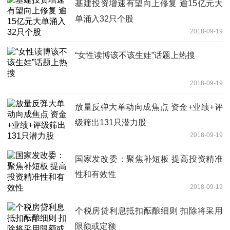
基建投资增速有望向上修复 逾15亿元大
单涌入32只个股
2018-09-19
“女性读博该不该生娃”话题上热搜
2018-09-19
放量反弹大单动向成焦点 资金+业绩+评
级筛出131只潜力股
2018-09-19
国家发改委：聚焦补短板 提高投资精准
性和有效性
2018-09-19
个税房贷利息抵扣酝酿细则 扣除将采用
限额或定额