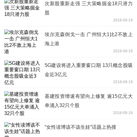
次新股重新走强 三大策略掘金18只潜力
股
2018-09-19
埃尔克森倒戈一击 广州恒大1比2不敌上
海上港
2018-09-19
5G建设将进入重要窗口期 13只概念股吸
金近3亿元
2018-09-19
基建投资增速有望向上修复 逾15亿元大
单涌入32只个股
2018-09-19
“女性读博该不该生娃”话题上热搜