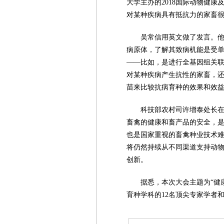
大学主办的2018国际动物健
对某种疾病具有抵抗力的家畜
吴常信用英文做了发言。
病原体，了解其致病机能是受
——比如，是进行全基因组关
对某种疾病产生抗性的家畜，
苗来比较抗病育种的效果和效
科技部农村司许增泰处长
畜禽的健康和畜产品的安全，
也是国家重视的畜禽种业技术
将仍然持续从不同渠道支持动
创新。
据悉，本次大会主题为“健
育种学科的12名顶尖专家学者