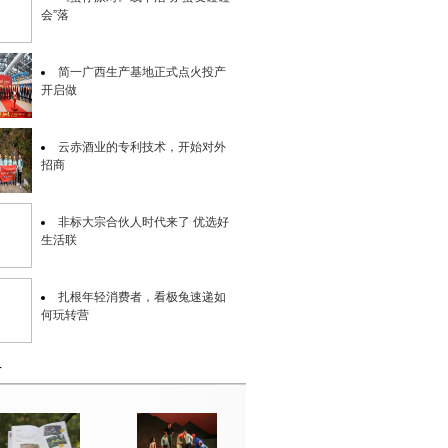
会”落
简一广西生产基地正式点火投产
开启做
云赤酒业的专利技术，开始对外
招商
非标大宗合伙人时代来了 优选好
生活联
扎根年轻消费者，看极兔速递如
何玩转营
片
一年花46元报200万，广西人的
福利来了
山里凤凰飞出村庄电子商务联通