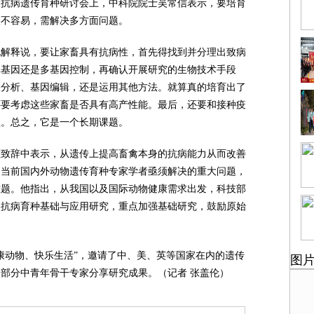
康及抗病遗传育种研讨会上，中科院院士吴常信表示，要培育
很不容易，需解决多方面问题。
他解释说，要让家畜具有抗病性，首先得找到并分理出致病
单基因还是多基因控制，再确认开展研究的生物技术手段
联分析、基因编辑，还是运用其他方法。就算真的培育出了
还要考虑这些家畜是否具有高产性能。最后，还要和接种疫
益。总之，它是一个长期课题。
在致辞中表示，从遗传上提高畜禽本身的抗病能力从而改善
是当前国内外动物遗传育种专家学者亟须解决的重大问题，
难题。他指出，从我国以及国际动物健康需求出发，科技部
物抗病育种基础与应用研究，重点加强基础研究，鼓励原始
康动物、快乐生活”，邀请了中、美、英等国家在内的遗传
图
和部分中青年骨干专家分享研究成果。（记者 张盖伦）