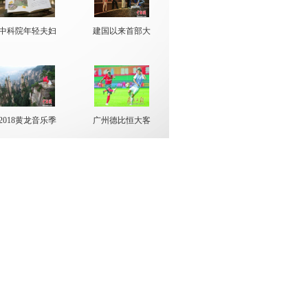
全国 广
中科院年轻夫妇
建国以来首部大
蜗牛数字副总裁吴天奇：打造核
踏
型
心技术
一周两只内地教育股敲锣 教育类
企业为
2018黄龙音乐季
广州德比恒大客
启
场
阿里体育：助推电子竞技入奥 让
运动更
汇率波动 换汇理财收益要算清细
账
阿尔及利亚南部洪灾造成五人死
亡