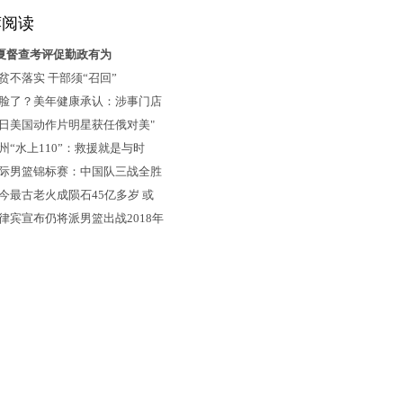
快来看看“国家队”青睐 哪些个股
荐阅读
夏督查考评促勤政有为
伊拉克因干旱导致农田种植面积
贫不落实 干部须“召回”
减少一半
脸了？美年健康承认：涉事门店
日美国动作片明星获任俄对美"
州“水上110”：救援就是与时
际男篮锦标赛：中国队三战全胜
今最古老火成陨石45亿多岁 或
律宾宣布仍将派男篮出战2018年