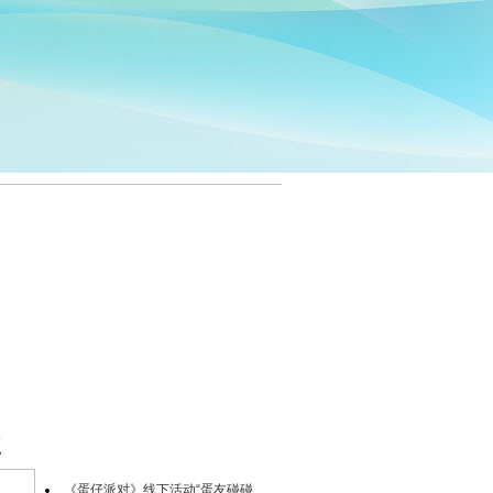
点
《蛋仔派对》线下活动“蛋友碰碰