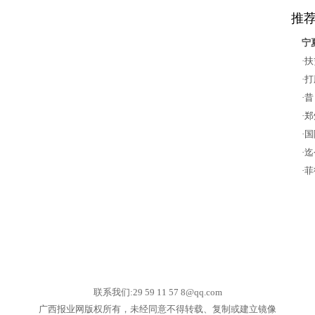
推
宁
·
扶
·
打
·
昔
·
郑
·
国
·
迄
·
菲
联系我们:29 59 11 57 8@qq.com
广西报业网版权所有，未经同意不得转载、复制或建立镜像
网站地图 合作伙伴 版权声明 关于本站